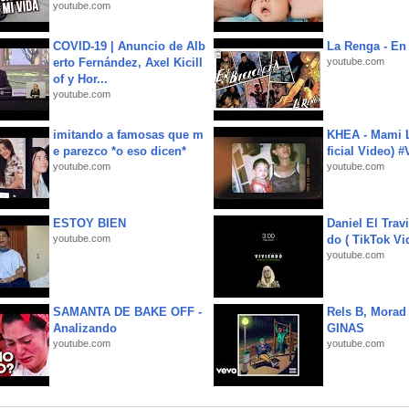
youtube.com
COVID-19 | Anuncio de Alb
La Renga - En 
erto Fernández, Axel Kicill
youtube.com
of y Hor...
youtube.com
imitando a famosas que m
KHEA - Mami L
e parezco *o eso dicen*
ficial Video) 
youtube.com
youtube.com
ESTOY BIEN
Daniel El Trav
youtube.com
do ( TikTok Vid
youtube.com
SAMANTA DE BAKE OFF -
Rels B, Morad
Analizando
GINAS
youtube.com
youtube.com