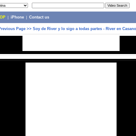
POP
|
iPhone
|
Contact us
Previous Page
>>
Soy de River y lo sigo a todas partes - River en Casan