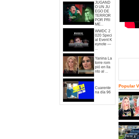
JUGAND
O UN JU
EGO DE
TERROR
POR PRI
ME...
WWDC 2
020 Speci
al Event K
eynote —
...
Yanina La
torre rom
pió en lla
nto al ...
Popular 
Cuarente
na día 96