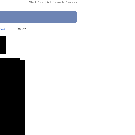
Start Page
|
Add Search Provider
ova
More