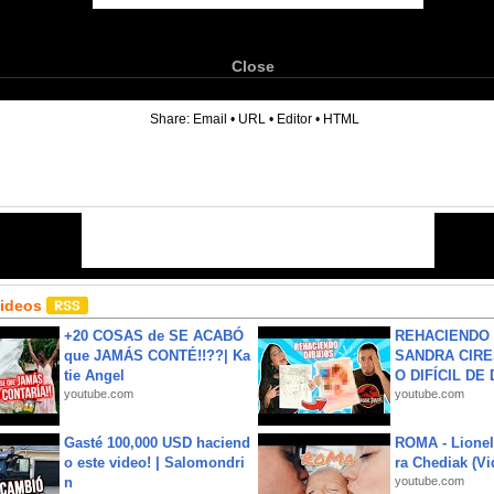
Close
6
Share:
Email
•
URL
•
Editor
•
HTML
Videos
+20 COSAS de SE ACABÓ
REHACIENDO 
que JAMÁS CONTÉ!!??| Ka
SANDRA CIRE
tie Angel
O DIFÍCIL DE 
youtube.com
youtube.com
Gasté 100,000 USD haciend
ROMA - Lionel
o este video! | Salomondri
ra Chediak (Vi
n
youtube.com