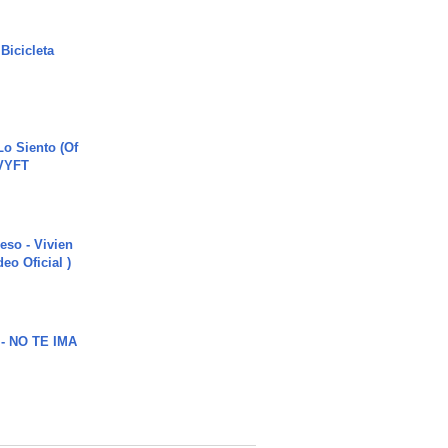
Bicicleta
o Siento (Of
#VYFT
ieso - Vivien
eo Oficial )
 - NO TE IMA