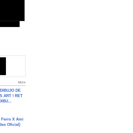
More
DIBUJO DE
S ART ! RET
DIBU...
 Ferro X Ami
deo Oficial)