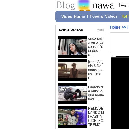
Video Home
|
Popular Videos
|
K-
Home
>>
Active Videos
More
encerrad
a en el as
censor *p
or dos h
o...
jxdn - Ang
els & De
mons Aco
ustic (Of
f...
Lavado d
e auto: lo
que nadie
lava (...
REMODE
LANDO M
I HABITA
CIÓN: EX
TREMO