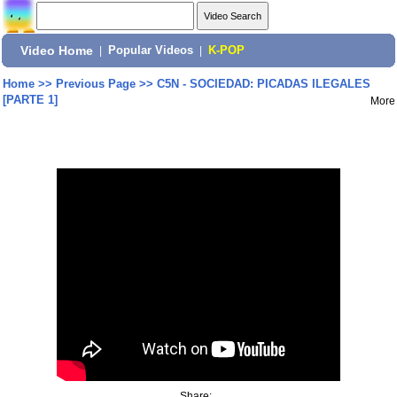
Video Home
|
Popular Videos
|
K-POP
Home
>>
Previous Page
>>
C5N - SOCIEDAD: PICADAS ILEGALES
[PARTE 1]
More
Share: