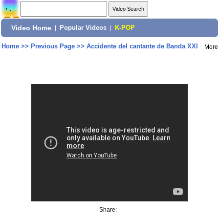
Video Home
|
Popular Videos
|
K-POP
Home
>>
Previous Page
>>
Accidente del cantante de Banda XXI
More
Share: