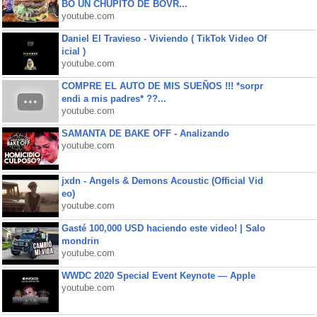
BO UN CHUPITO DE BOVR...
youtube.com
Daniel El Travieso - Viviendo ( TikTok Video Of
icial )
youtube.com
COMPRE EL AUTO DE MIS SUEÑOS !!! *sorpr
endi a mis padres* ??...
youtube.com
SAMANTA DE BAKE OFF - Analizando
youtube.com
jxdn - Angels & Demons Acoustic (Official Vid
eo)
youtube.com
Gasté 100,000 USD haciendo este video! | Salo
mondrin
youtube.com
WWDC 2020 Special Event Keynote — Apple
youtube.com