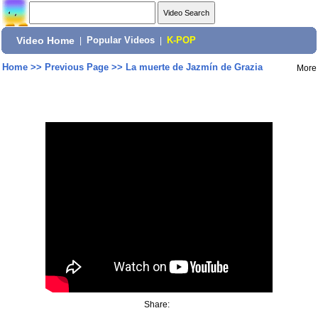
Video Home
|
Popular Videos
|
K-POP
Home
>>
Previous Page
>>
La muerte de Jazmín de Grazia
More
Share: