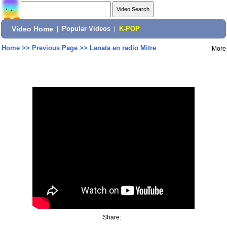
Video Home
|
Popular Videos
|
K-POP
Home
>>
Previous Page
>>
Lanata en radio Mitre
More
Share: