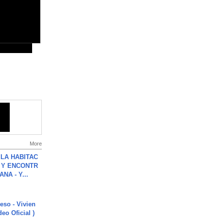
More
LA HABITAC
 Y ENCONTR
NA - Y...
ieso - Vivien
eo Oficial )