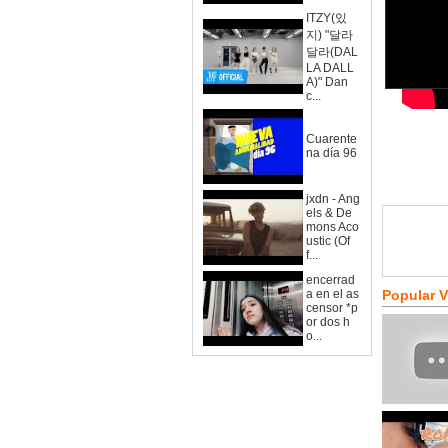
ITZY(있
지) "달라
달라(DAL
LA DALL
A)" Dan
c...
Cuarente
na día 96
jxdn - Ang
els & De
mons Aco
ustic (Of
f...
encerrad
a en el as
Popular 
censor *p
or dos h
o...