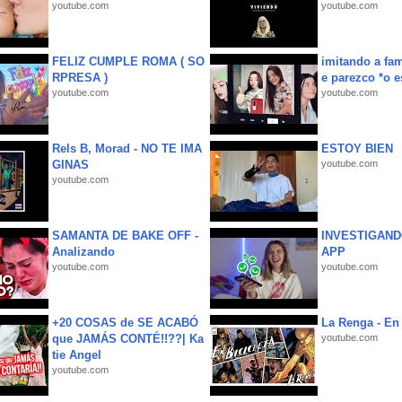
youtube.com
youtube.com
FELIZ CUMPLE ROMA ( SO
imitando a fa
RPRESA )
e parezco *o e
youtube.com
youtube.com
Rels B, Morad - NO TE IMA
ESTOY BIEN
GINAS
youtube.com
youtube.com
SAMANTA DE BAKE OFF -
INVESTIGAND
Analizando
APP
youtube.com
youtube.com
+20 COSAS de SE ACABÓ
La Renga - En 
que JAMÁS CONTÉ!!??| Ka
youtube.com
tie Angel
youtube.com