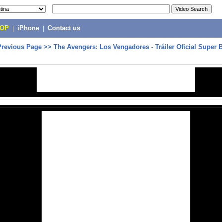
POP
|
iPhone
|
Contact us
Previous Page
>>
The Avengers: Los Vengadores - Tráiler Oficial Super 