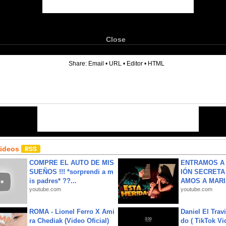
Close
6
Share:
Email
•
URL
•
Editor
•
HTML
Videos
COMPRE EL AUTO DE MIS
ENTRAMOS A 
SUEÑOS !!! *sorprendi a m
IÓN SECRETA
is padres* ??...
AMOS A MARIA
youtube.com
youtube.com
ROMA - Lionel Ferro X Ami
Daniel El Trav
ra Chediak (Video Oficial)
do ( TikTok Vid