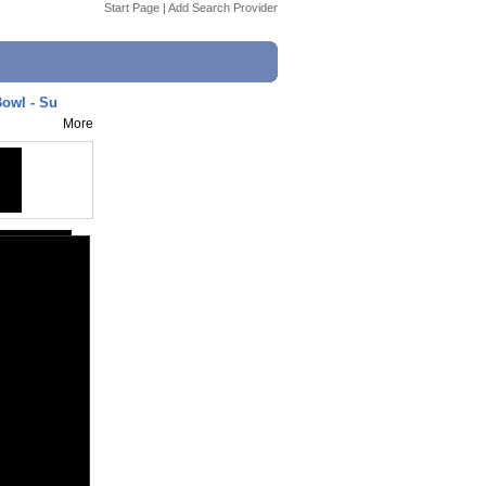
Start Page
|
Add Search Provider
Bowl - Su
More