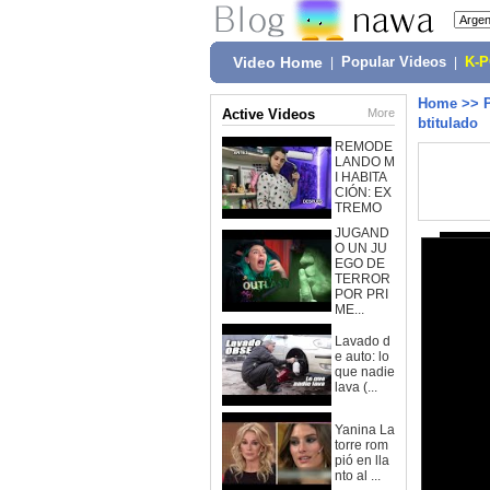
Video Home
|
Popular Videos
|
K-
Home
>>
Active Videos
More
btitulado
REMODE
LANDO M
I HABITA
CIÓN: EX
TREMO
JUGAND
O UN JU
EGO DE
TERROR
POR PRI
ME...
Lavado d
e auto: lo
que nadie
lava (...
Yanina La
torre rom
pió en lla
nto al ...