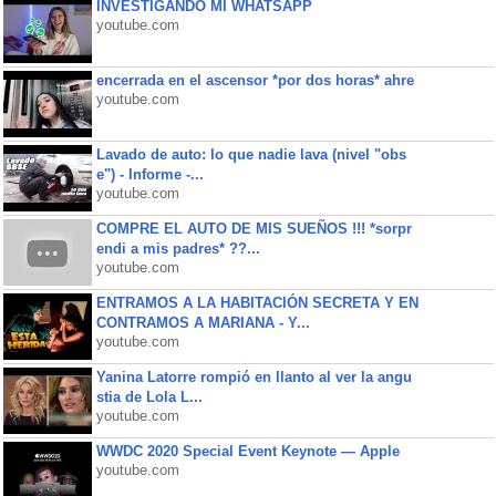
INVESTIGANDO MI WHATSAPP
youtube.com
encerrada en el ascensor *por dos horas* ahre
youtube.com
Lavado de auto: lo que nadie lava (nivel "obs
e") - Informe -...
youtube.com
COMPRE EL AUTO DE MIS SUEÑOS !!! *sorpr
endi a mis padres* ??...
youtube.com
ENTRAMOS A LA HABITACIÓN SECRETA Y EN
CONTRAMOS A MARIANA - Y...
youtube.com
Yanina Latorre rompió en llanto al ver la angu
stia de Lola L...
youtube.com
WWDC 2020 Special Event Keynote — Apple
youtube.com