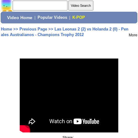
Video Home
|
Popular Videos
|
K-POP
Home
>>
Previous Page
>>
Las Leonas 2 (2) vs Holanda 2 (0) - Pen
ales Australianos - Champions Trophy 2012
More
Share: