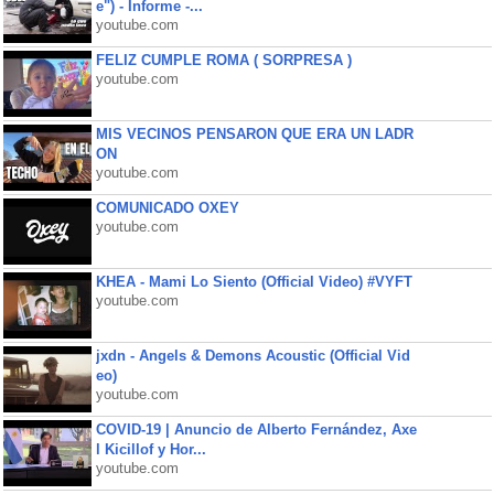
e") - Informe -...
youtube.com
FELIZ CUMPLE ROMA ( SORPRESA )
youtube.com
MIS VECINOS PENSARON QUE ERA UN LADR
ON
youtube.com
COMUNICADO OXEY
youtube.com
KHEA - Mami Lo Siento (Official Video) #VYFT
youtube.com
jxdn - Angels & Demons Acoustic (Official Vid
eo)
youtube.com
COVID-19 | Anuncio de Alberto Fernández, Axe
l Kicillof y Hor...
youtube.com