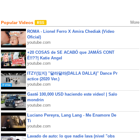
Popular Videos
More
ROMA - Lionel Ferro X Amira Chediak (Video
Oficial)
youtube.com
+20 COSAS de SE ACABÓ que JAMÁS CONT
É!!??| Katie Angel
youtube.com
ITZY(있지) "달라달라(DALLA DALLA)" Dance Pr
actice (2020 Ver.)
youtube.com
Gasté 100,000 USD haciendo este video! | Salo
mondrin
youtube.com
Luciano Pereyra, Lang Lang - Me Enamore De
Ti
youtube.com
Lavado de auto: lo que nadie lava (nivel "obs