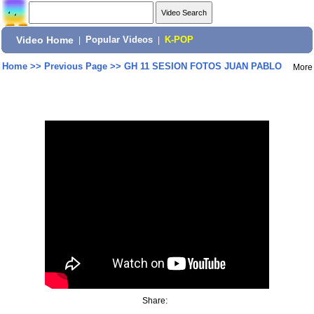
Video Home
|
Popular Videos
|
K-POP
Home
>>
Previous Page
>>
GH 11 SESION FOTOS JUAN PABLO
More
Share: