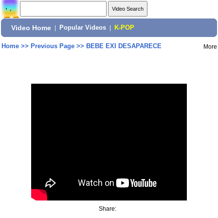
Video Home
|
Popular Videos
|
K-POP
Home
>>
Previous Page
>>
BEBE EXI DESAPARECE
More
Share: