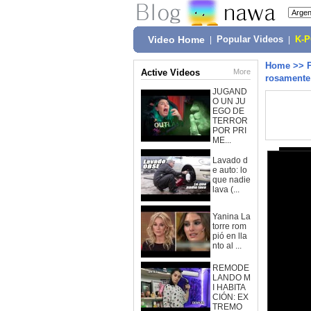
Video Home
|
Popular Videos
|
K-
Home
>>
Active Videos
More
rosamente
JUGAND
O UN JU
EGO DE
TERROR
POR PRI
ME...
Lavado d
e auto: lo
que nadie
lava (...
Yanina La
torre rom
pió en lla
nto al ...
REMODE
LANDO M
I HABITA
CIÓN: EX
TREMO