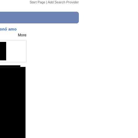
Start Page
|
Add Search Provider
cionó amo
More