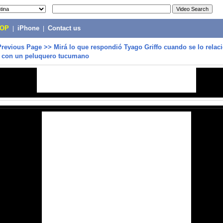
POP
|
iPhone
|
Contact us
Previous Page
>>
Mirá lo que respondió Tyago Griffo cuando se lo rela
 con un peluquero tucumano