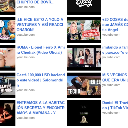
CHUPITO DE BOVR...
youtube.com
¡LE HICE ESTO A YOLO A
+20 COSAS d
VENTURAS Y ASÍ REACCI
que JAMÁS CO
ONARON!
tie Angel
youtube.com
youtube.com
ROMA - Lionel Ferro X Ami
imitando a fa
ra Chediak (Video Oficial)
e parezco *o e
youtube.com
youtube.com
Gasté 100,000 USD haciend
MIS VECINO
o este video! | Salomondri
QUE ERA UN 
n
youtube.com
youtube.com
ENTRAMOS A LA HABITAC
Daniel El Trav
IÓN SECRETA Y ENCONTR
do ( TikTok Vid
AMOS A MARIANA - Y...
youtube.com
youtube.com