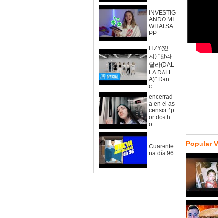
INVESTIG
ANDO MI
WHATSA
PP
ITZY(있
지) "달라
달라(DAL
LA DALL
A)" Dan
c...
encerrad
a en el as
censor *p
or dos h
o...
Popular 
Cuarente
na día 96