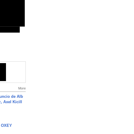
More
uncio de Alb
, Axel Kicill
 OXEY