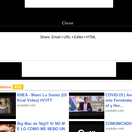
Close
6
Share:
Email
•
URL
•
Editor
•
HTML
Videos
KHEA - Mami Lo Siento (Of
COVID-19 | An
ficial Video) #VYFT
erto Fernández
youtube.com
of y Hor...
youtube.com
Big Mac de 5kg!!! SI NO M
COMUNICADO
E LO COMO ME BEBO UN
youtube.com