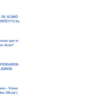
e SE ACABÓ
NTÉ!!??| Ka
mosas que m
so dicen*
S PENSARON
LADRON
ieso - Vivien
eo Oficial )