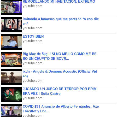
REMODELANDO MI HABITACIÓN: EXTREMO
youtube.com
imitando a famosas que me parezco *o eso dic
en*
youtube.com
ESTOY BIEN
youtube.com
Big Mac de 5kg!!! SI NO ME LO COMO ME BE
BO UN CHUPITO DE BOVR...
youtube.com
jxdn - Angels & Demons Acoustic (Official Vid
eo)
youtube.com
JUGANDO UN JUEGO DE TERROR POR PRIM
ERA VEZ l Sofia Castro
youtube.com
COVID-19 | Anuncio de Alberto Fernández, Axe
l Kicillof y Hor...
youtube.com