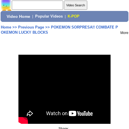
Video Home
|
Popular Videos
|
K-POP
Home
>>
Previous Page
>>
POKEMON SORPRESA!! COMBATE P
OKEMON LUCKY BLOCKS
More
Share: