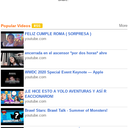
Popular Videos
More
FELIZ CUMPLE ROMA ( SORPRESA )
youtube.com
encerrada en el ascensor *por dos horas* ahre
youtube.com
WWDC 2020 Special Event Keynote — Apple
youtube.com
¡LE HICE ESTO A YOLO AVENTURAS Y ASÍ R
EACCIONARON!
youtube.com
Brawl Stars: Brawl Talk - Summer of Monsters!
youtube.com