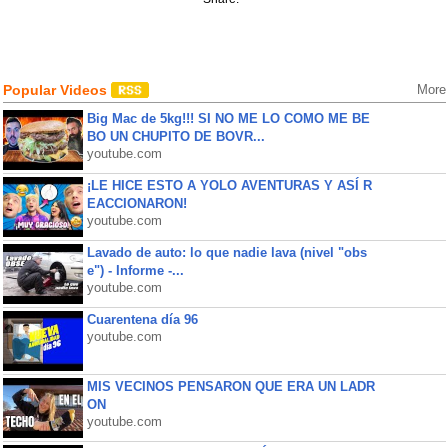
Popular Videos
More
Big Mac de 5kg!!! SI NO ME LO COMO ME BE
BO UN CHUPITO DE BOVR...
youtube.com
¡LE HICE ESTO A YOLO AVENTURAS Y ASÍ R
EACCIONARON!
youtube.com
Lavado de auto: lo que nadie lava (nivel "obs
e") - Informe -...
youtube.com
Cuarentena día 96
youtube.com
MIS VECINOS PENSARON QUE ERA UN LADR
ON
youtube.com