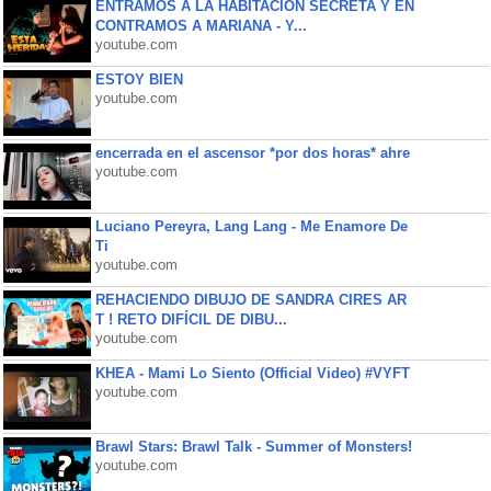
ENTRAMOS A LA HABITACIÓN SECRETA Y EN
CONTRAMOS A MARIANA - Y...
youtube.com
ESTOY BIEN
youtube.com
encerrada en el ascensor *por dos horas* ahre
youtube.com
Luciano Pereyra, Lang Lang - Me Enamore De
Ti
youtube.com
REHACIENDO DIBUJO DE SANDRA CIRES AR
T ! RETO DIFÍCIL DE DIBU...
youtube.com
KHEA - Mami Lo Siento (Official Video) #VYFT
youtube.com
Brawl Stars: Brawl Talk - Summer of Monsters!
youtube.com