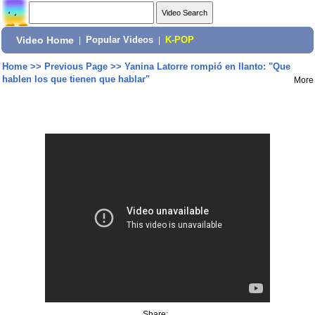
Video Home
|
Popular Videos
|
K-POP
Home
>>
Previous Page
>>
Yanina Latorre rompió en llanto: "Que
hablen los que tienen que hablar"
More
Share: