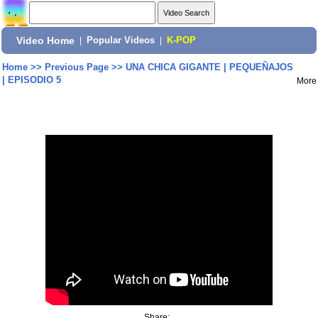
Video Home
|
Popular Videos
|
K-POP
Home
>>
Previous Page
>>
UNA CHICA GIGANTE | PEQUEÑAJOS
| EPISODIO 5
More
Share: