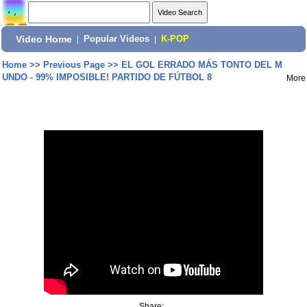
Video Home
|
Popular Videos
|
K-POP
Home
>>
Previous Page
>>
EL GOL ERRADO MÁS TONTO DEL M
UNDO - 99% IMPOSIBLE! PARTIDO DE FÚTBOL 8
More
Share: