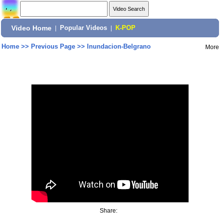
Video Home
|
Popular Videos
|
K-POP
Home
>>
Previous Page
>>
Inundacion-Belgrano
More
Share: