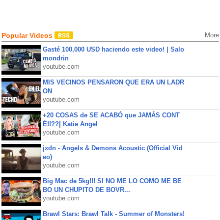
Popular Videos
More
Gasté 100,000 USD haciendo este video! | Salo
mondrin
youtube.com
MIS VECINOS PENSARON QUE ERA UN LADR
ON
youtube.com
+20 COSAS de SE ACABÓ que JAMÁS CONT
É!!??| Katie Angel
youtube.com
jxdn - Angels & Demons Acoustic (Official Vid
eo)
youtube.com
Big Mac de 5kg!!! SI NO ME LO COMO ME BE
BO UN CHUPITO DE BOVR...
youtube.com
Brawl Stars: Brawl Talk - Summer of Monsters!