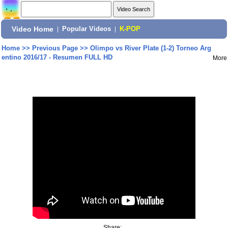
Video Home
|
Popular Videos
|
K-POP
Home
>>
Previous Page
>>
Olimpo vs River Plate (1-2) Torneo Arg
entino 2016/17 - Resumen FULL HD
More
Share: