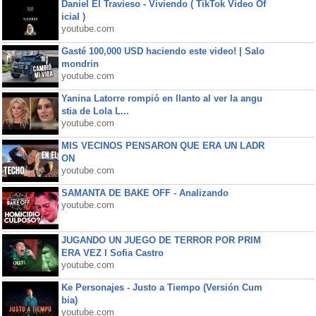
Daniel El Travieso - Viviendo ( TikTok Video Of
icial )
youtube.com
Gasté 100,000 USD haciendo este video! | Salo
mondrin
youtube.com
Yanina Latorre rompió en llanto al ver la angu
stia de Lola L...
youtube.com
MIS VECINOS PENSARON QUE ERA UN LADR
ON
youtube.com
SAMANTA DE BAKE OFF - Analizando
youtube.com
JUGANDO UN JUEGO DE TERROR POR PRIM
ERA VEZ l Sofia Castro
youtube.com
Ke Personajes - Justo a Tiempo (Versión Cum
bia)
youtube.com