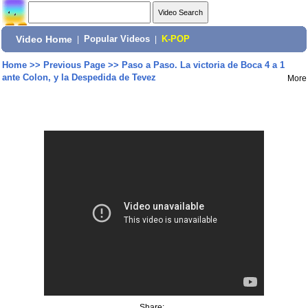
Video Home
|
Popular Videos
|
K-POP
Home
>>
Previous Page
>>
Paso a Paso. La victoria de Boca 4 a 1
ante Colon, y la Despedida de Tevez
More
Share: