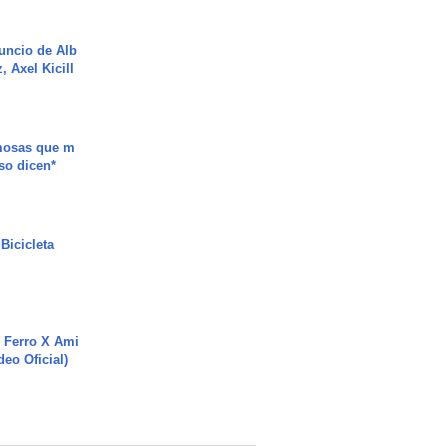
uncio de Alb
, Axel Kicill
mosas que m
so dicen*
Bicicleta
 Ferro X Ami
deo Oficial)