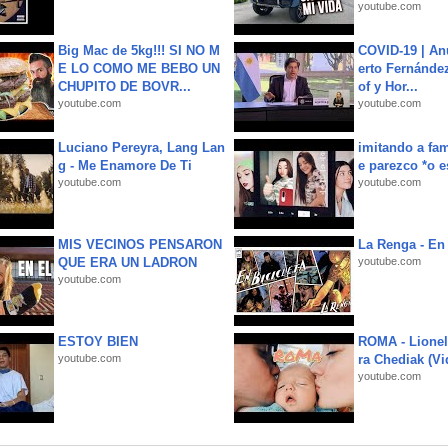
youtube.com
Big Mac de 5kg!!! SI NO M
COVID-19 | An
E LO COMO ME BEBO UN
erto Fernández
CHUPITO DE BOVR...
of y Hor...
youtube.com
youtube.com
Luciano Pereyra, Lang Lan
imitando a fa
g - Me Enamore De Ti
e parezco *o e
youtube.com
youtube.com
MIS VECINOS PENSARON
La Renga - En 
QUE ERA UN LADRON
youtube.com
youtube.com
ESTOY BIEN
ROMA - Lionel
youtube.com
ra Chediak (Vi
youtube.com