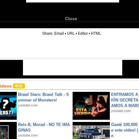
Close
6
Share:
Email
•
URL
•
Editor
•
HTML
Videos
Brawl Stars: Brawl Talk - S
ENTRAMOS A 
ummer of Monsters!
IÓN SECRETA
youtube.com
AMOS A MARIA
youtube.com
Rels B, Morad - NO TE IMA
Gasté 100,000
GINAS
o este video! 
youtube.com
n