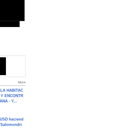
More
LA HABITAC
 Y ENCONTR
NA - Y...
 USD haciend
| Salomondri