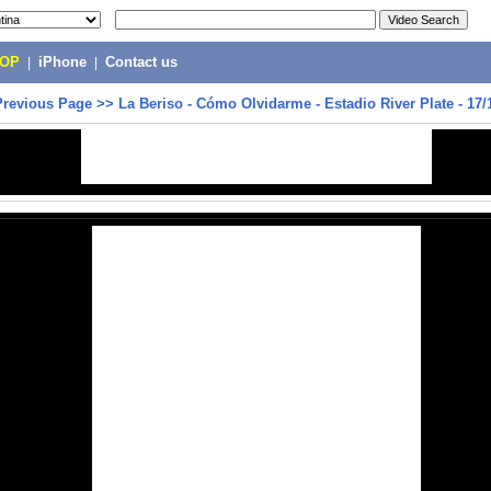
POP
|
iPhone
|
Contact us
Previous Page
>>
La Beriso - Cómo Olvidarme - Estadio River Plate - 17/