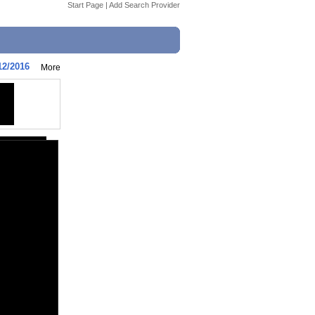
Start Page
|
Add Search Provider
12/2016
More