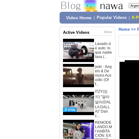
Video Home
|
Popular Videos
|
K-
Home
>>
Active Videos
More
Lavado d
e auto: lo
que nadie
lava (...
jxdn - Ang
els & De
mons Aco
ustic (Of
f...
ITZY(있
지) "달라
달라(DAL
LA DALL
A)" Dan
c...
REMODE
LANDO M
I HABITA
CIÓN: EX