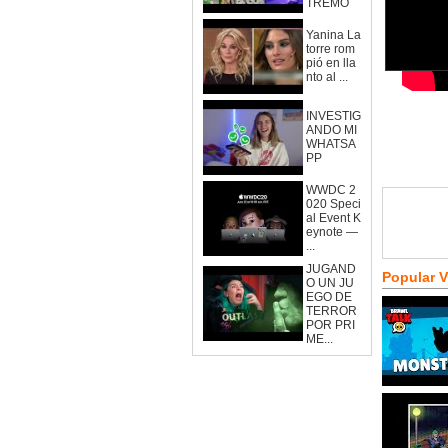
TREMO
Yanina La
torre rom
pió en lla
nto al ...
INVESTIG
ANDO MI
WHATSA
PP
WWDC 2
020 Speci
al Event K
eynote —
...
JUGAND
Popular 
O UN JU
EGO DE
TERROR
POR PRI
ME...