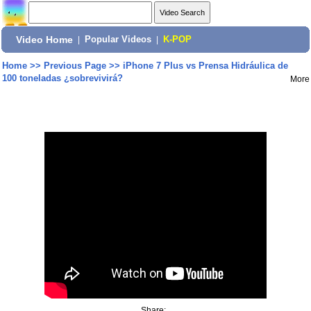
Video Home
|
Popular Videos
|
K-POP
Home
>>
Previous Page
>>
iPhone 7 Plus vs Prensa Hidráulica de
100 toneladas ¿sobrevivirá?
More
Share: