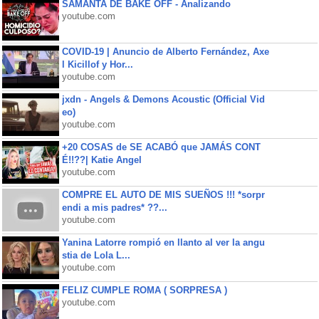
SAMANTA DE BAKE OFF - Analizando
youtube.com
COVID-19 | Anuncio de Alberto Fernández, Axe
l Kicillof y Hor...
youtube.com
jxdn - Angels & Demons Acoustic (Official Vid
eo)
youtube.com
+20 COSAS de SE ACABÓ que JAMÁS CONT
É!!??| Katie Angel
youtube.com
COMPRE EL AUTO DE MIS SUEÑOS !!! *sorpr
endi a mis padres* ??...
youtube.com
Yanina Latorre rompió en llanto al ver la angu
stia de Lola L...
youtube.com
FELIZ CUMPLE ROMA ( SORPRESA )
youtube.com