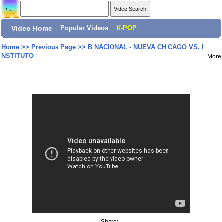
Video Home
|
Popular Videos
|
K-POP
Home
>>
Previous Page
>>
B NACIONAL - NUEVA CHICAGO VS. I
NSTITUTO
More
Share: