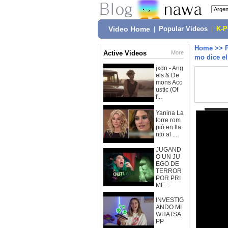
Video Home
|
Popular Videos
|
K-
Home
>>
Active Videos
More
mo dice el
jxdn - Ang
els & De
mons Aco
ustic (Of
f...
Yanina La
torre rom
pió en lla
nto al ...
JUGAND
O UN JU
EGO DE
TERROR
POR PRI
ME...
INVESTIG
ANDO MI
WHATSA
PP