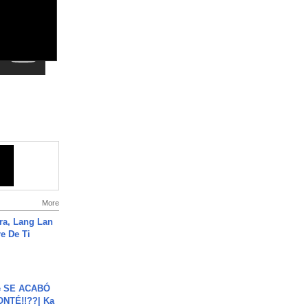
More
ra, Lang Lan
e De Ti
e SE ACABÓ
NTÉ!!??| Ka