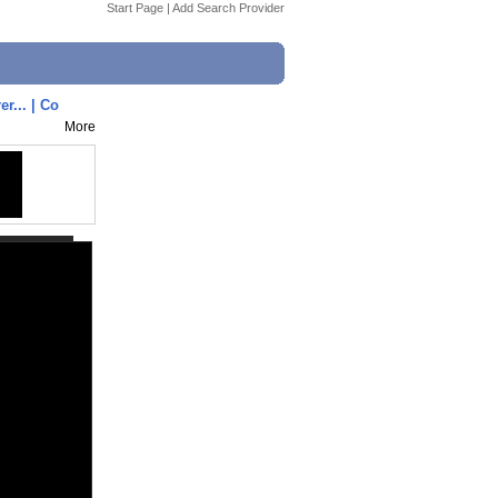
Start Page
|
Add Search Provider
r... | Co
More