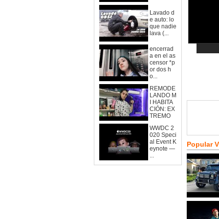
Lavado d
e auto: lo
que nadie
lava (...
encerrad
a en el as
censor *p
or dos h
o...
REMODE
LANDO M
I HABITA
CIÓN: EX
TREMO
WWDC 2
020 Speci
al Event K
Popular 
eynote —
...