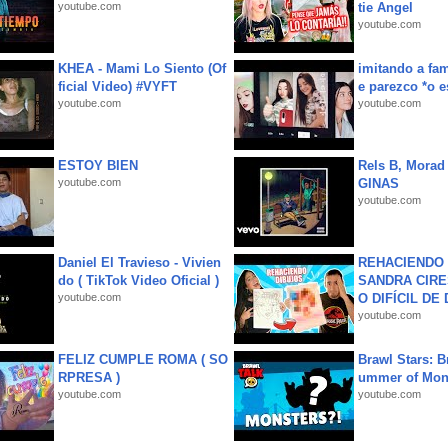
youtube.com
tie Angel
youtube.com
KHEA - Mami Lo Siento (Of
imitando a fa
ficial Video) #VYFT
e parezco *o e
youtube.com
youtube.com
ESTOY BIEN
Rels B, Morad
youtube.com
GINAS
youtube.com
Daniel El Travieso - Vivien
REHACIENDO 
do ( TikTok Video Oficial )
SANDRA CIRE
youtube.com
O DIFÍCIL DE 
youtube.com
FELIZ CUMPLE ROMA ( SO
Brawl Stars: B
RPRESA )
ummer of Mon
youtube.com
youtube.com