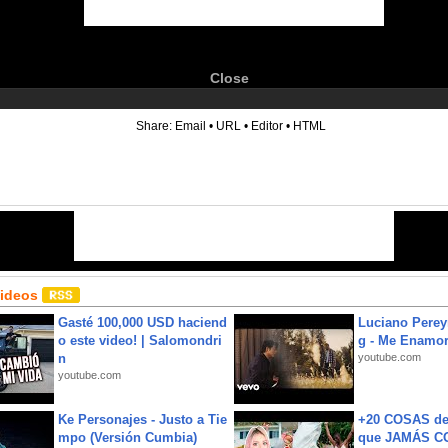
Close
6
Share:
Email
•
URL
•
Editor
•
HTML
Videos
Gasté 100,000 USD haciend
Luciano Perey
o este video! | Salomondri
g - Me Enamor
n
youtube.com
youtube.com
Ke Personajes - Justo a Tie
+20 COSAS d
mpo (Versión Cumbia)
que JAMÁS CO