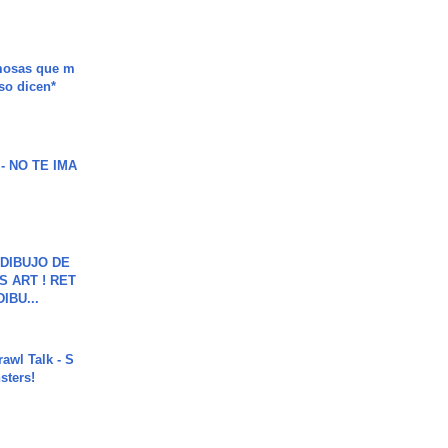
mosas que m
so dicen*
 - NO TE IMA
DIBUJO DE
S ART ! RET
DIBU...
rawl Talk - S
sters!