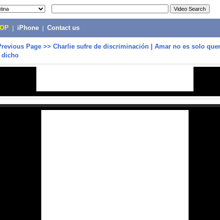
POP
|
iPhone
|
Contact us
Previous Page
>>
Charlie sufre de discriminación | Amar no es solo quere
 dicho