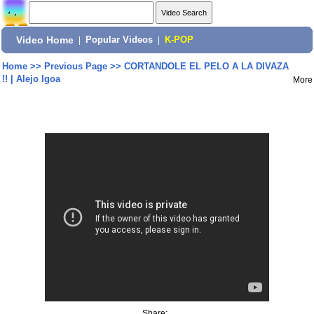
Video Home
|
Popular Videos
|
K-POP
Home
>>
Previous Page
>>
CORTANDOLE EL PELO A LA DIVAZA
!! | Alejo Igoa
More
Share: