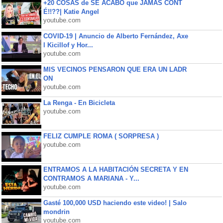
+20 COSAS de SE ACABÓ que JAMÁS CONT
É!!??| Katie Angel
youtube.com
COVID-19 | Anuncio de Alberto Fernández, Axe
l Kicillof y Hor...
youtube.com
MIS VECINOS PENSARON QUE ERA UN LADR
ON
youtube.com
La Renga - En Bicicleta
youtube.com
FELIZ CUMPLE ROMA ( SORPRESA )
youtube.com
ENTRAMOS A LA HABITACIÓN SECRETA Y EN
CONTRAMOS A MARIANA - Y...
youtube.com
Gasté 100,000 USD haciendo este video! | Salo
mondrin
youtube.com