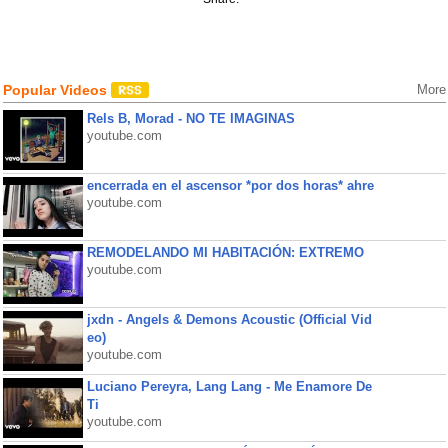
Popular Videos
More
Rels B, Morad - NO TE IMAGINAS
youtube.com
encerrada en el ascensor *por dos horas* ahre
youtube.com
REMODELANDO MI HABITACIÓN: EXTREMO
youtube.com
jxdn - Angels & Demons Acoustic (Official Vid
eo)
youtube.com
Luciano Pereyra, Lang Lang - Me Enamore De
Ti
youtube.com