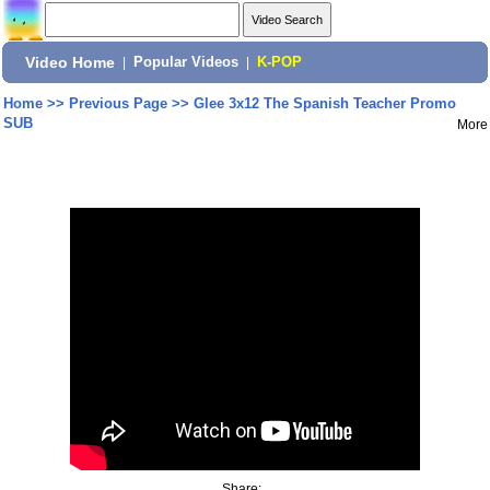
Video Home
|
Popular Videos
|
K-POP
Home
>>
Previous Page
>>
Glee 3x12 The Spanish Teacher Promo
SUB
More
Share: