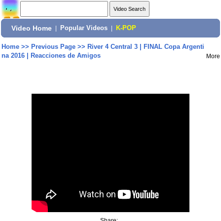
Video Home
|
Popular Videos
|
K-POP
Home
>>
Previous Page
>>
River 4 Central 3 | FINAL Copa Argenti
na 2016 | Reacciones de Amigos
More
Share: