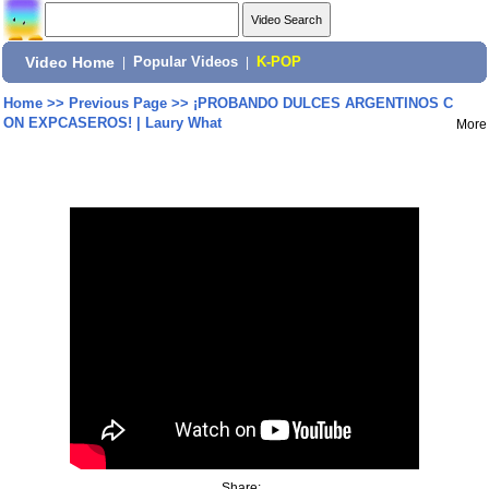
Video Home
|
Popular Videos
|
K-POP
Home
>>
Previous Page
>>
¡PROBANDO DULCES ARGENTINOS C
ON EXPCASEROS! | Laury What
More
Share: