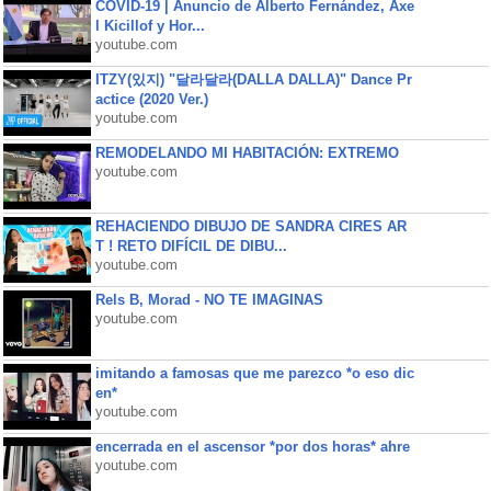
COVID-19 | Anuncio de Alberto Fernández, Axe
l Kicillof y Hor...
youtube.com
ITZY(있지) "달라달라(DALLA DALLA)" Dance Pr
actice (2020 Ver.)
youtube.com
REMODELANDO MI HABITACIÓN: EXTREMO
youtube.com
REHACIENDO DIBUJO DE SANDRA CIRES AR
T ! RETO DIFÍCIL DE DIBU...
youtube.com
Rels B, Morad - NO TE IMAGINAS
youtube.com
imitando a famosas que me parezco *o eso dic
en*
youtube.com
encerrada en el ascensor *por dos horas* ahre
youtube.com