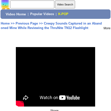
Video Home
|
Popular Videos
|
K-POP
Home
>>
Previous Page
>>
Creepy Sounds Captured in an Aband
oned Mine While Reviewing the ThruNite TN12 Flashlight
More
Share: