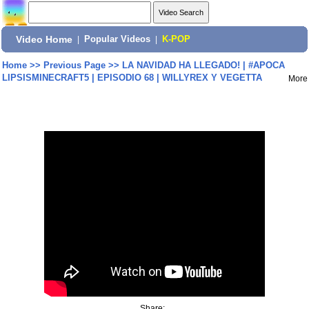
Video Home
|
Popular Videos
|
K-POP
Home
>>
Previous Page
>>
LA NAVIDAD HA LLEGADO! | #APOCA
LIPSISMINECRAFT5 | EPISODIO 68 | WILLYREX Y VEGETTA
More
Share: