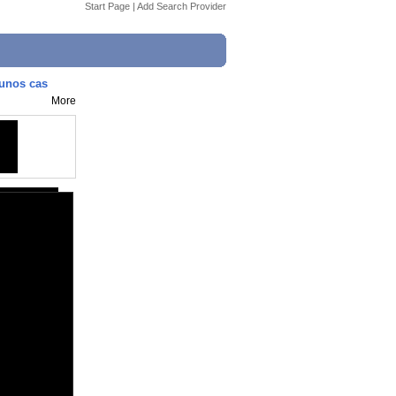
Start Page
|
Add Search Provider
gunos cas
More