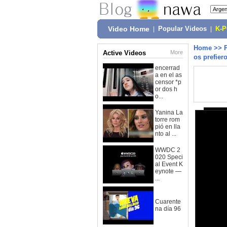
Video Home
|
Popular Videos
|
K-
Home
>>
Active Videos
More
os prefiero
encerrad
a en el as
censor *p
or dos h
o...
Yanina La
torre rom
pió en lla
nto al ...
WWDC 2
020 Speci
al Event K
eynote —
...
Cuarente
na día 96