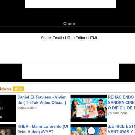
Close
6
Share:
Email
•
URL
•
Editor
•
HTML
Videos
Daniel El Travieso - Vivien
REHACIENDO 
do ( TikTok Video Oficial )
SANDRA CIRE
youtube.com
O DIFÍCIL DE 
youtube.com
KHEA - Mami Lo Siento (Of
¡LE HICE EST
ficial Video) #VYFT
VENTURAS Y 