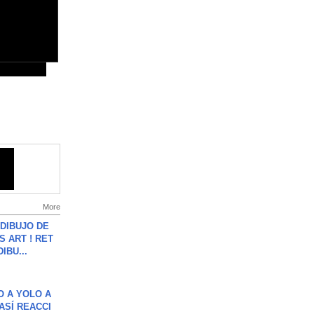
More
DIBUJO DE
S ART ! RET
DIBU...
O A YOLO A
ASÍ REACCI