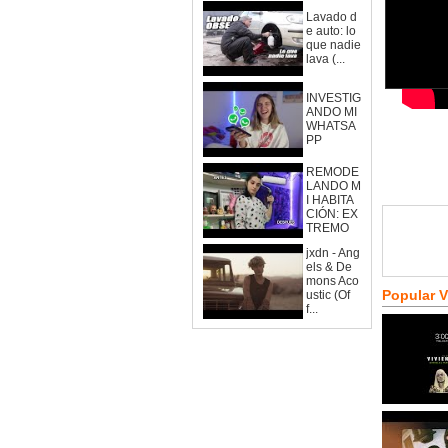
Lavado d
e auto: lo
que nadie
lava (...
INVESTIG
ANDO MI
WHATSA
PP
REMODE
LANDO M
I HABITA
CIÓN: EX
TREMO
jxdn - Ang
els & De
mons Aco
Popular 
ustic (Of
f...