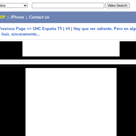
POP
|
iPhone
|
Contact us
Previous Page
>>
UHC España T5 | #4 | Hay que ser valiente. Pero en al
 huir, sinceramente...