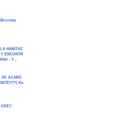
Bicicleta
LA HABITAC
 Y ENCONTR
NA - Y...
e SE ACABÓ
NTÉ!!??| Ka
 OXEY