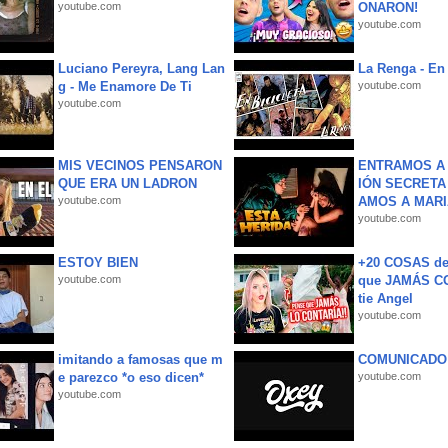
youtube.com
ONARON!
youtube.com
Luciano Pereyra, Lang Lan
La Renga - En 
g - Me Enamore De Ti
youtube.com
youtube.com
MIS VECINOS PENSARON
ENTRAMOS A 
QUE ERA UN LADRON
IÓN SECRETA
youtube.com
AMOS A MARIA
youtube.com
ESTOY BIEN
+20 COSAS d
youtube.com
que JAMÁS CO
tie Angel
youtube.com
imitando a famosas que m
COMUNICADO
e parezco *o eso dicen*
youtube.com
youtube.com