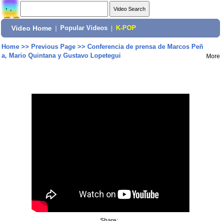
Video Home
|
Popular Videos
|
K-POP
Home
>>
Previous Page
>>
Conferencia de prensa de Marcos Peñ
a, Mario Quintana y Gustavo Lopetegui
More
Share: