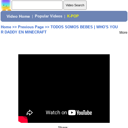
Video Home
|
Popular Videos
|
K-POP
Home
>>
Previous Page
>>
TODOS SOMOS BEBES | WHO'S YOU
R DADDY EN MINECRAFT
More
Share: