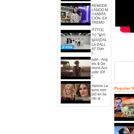
REMODE
LANDO M
I HABITA
CIÓN: EX
TREMO
ITZY(있
지) "달라
달라(DAL
LA DALL
A)" Dan
c...
jxdn - Ang
els & De
mons Aco
ustic (Of
f...
Yanina La
Popular 
torre rom
pió en lla
nto al ...