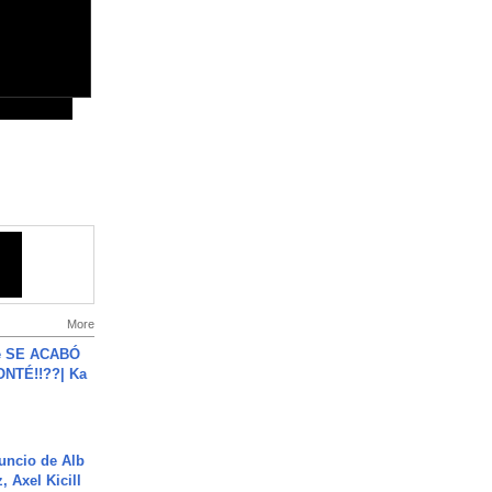
More
e SE ACABÓ
NTÉ!!??| Ka
uncio de Alb
, Axel Kicill