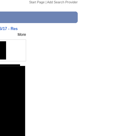
Start Page
|
Add Search Provider
6/17 - Res
More