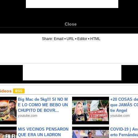
Close
6
Share:
Email
•
URL
•
Editor
•
HTML
Videos
Big Mac de 5kg!!! SI NO M
+20 COSAS d
E LO COMO ME BEBO UN
que JAMÁS CO
CHUPITO DE BOVR...
tie Angel
youtube.com
youtube.com
MIS VECINOS PENSARON
COVID-19 | An
QUE ERA UN LADRON
erto Fernández