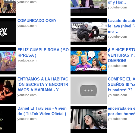
youtube.com
of y Hor...
youtube.com
COMUNICADO OXEY
Lavado de aut
youtube.com
ie lava (nivel 
me -...
youtube.com
FELIZ CUMPLE ROMA ( SO
¡LE HICE EST
RPRESA )
VENTURAS Y 
youtube.com
ONARON!
youtube.com
ENTRAMOS A LA HABITAC
COMPRE EL A
IÓN SECRETA Y ENCONTR
SUEÑOS !!! *s
AMOS A MARIANA - Y...
is padres* ??..
youtube.com
youtube.com
Daniel El Travieso - Vivien
encerrada en e
do ( TikTok Video Oficial )
por dos horas
youtube.com
youtube.com