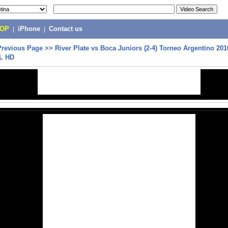
POP
|
iPhone
|
Contact us
Previous Page
>>
River Plate vs Boca Juniors (2-4) Torneo Argentino 201
L HD