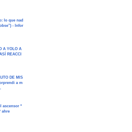
o: lo que nad
"obse") - Infor
O A YOLO A
ASÍ REACCI
UTO DE MIS
orprendi a m
.
l ascensor *
* ahre