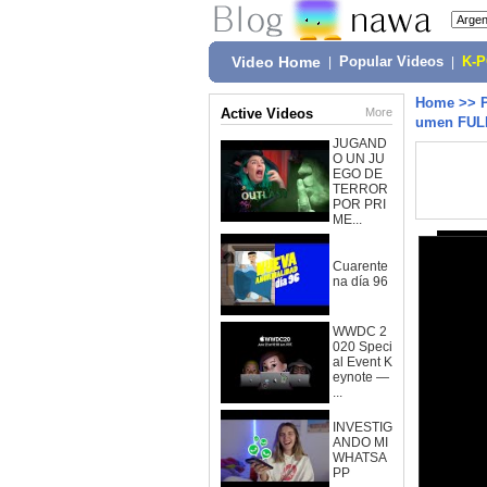
Video Home
|
Popular Videos
|
K-
Home
>>
Active Videos
More
umen FUL
JUGAND
O UN JU
EGO DE
TERROR
POR PRI
ME...
Cuarente
na día 96
WWDC 2
020 Speci
al Event K
eynote —
...
INVESTIG
ANDO MI
WHATSA
PP