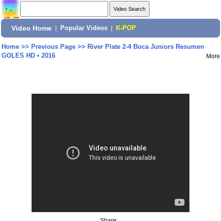
Video Home
|
Popular Videos
|
K-POP
Home
>>
Previous Page
>>
River Plate 2-4 Boca Juniors Resumen
GOLES HD • 2016
More
Share: