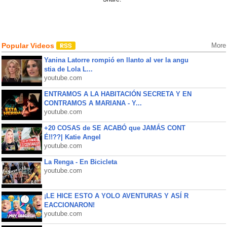
Popular Videos
More
Yanina Latorre rompió en llanto al ver la angu
stia de Lola L...
youtube.com
ENTRAMOS A LA HABITACIÓN SECRETA Y EN
CONTRAMOS A MARIANA - Y...
youtube.com
+20 COSAS de SE ACABÓ que JAMÁS CONT
É!!??| Katie Angel
youtube.com
La Renga - En Bicicleta
youtube.com
¡LE HICE ESTO A YOLO AVENTURAS Y ASÍ R
EACCIONARON!
youtube.com