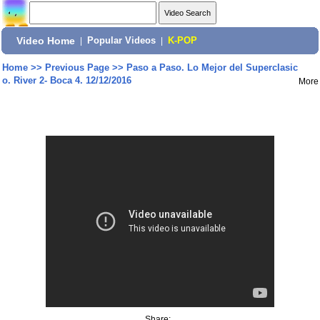
Video Home
|
Popular Videos
|
K-POP
Home
>>
Previous Page
>>
Paso a Paso. Lo Mejor del Superclasic
o. River 2- Boca 4. 12/12/2016
More
Share: