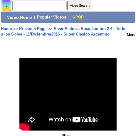
Video Home
|
Popular Videos
|
K-POP
Home
>>
Previous Page
>>
River Plate vs Boca Juniors 2-4 - Todo
s los Goles - 11/Diciembre/2016 - Super Clasico Argentino
More
Share: