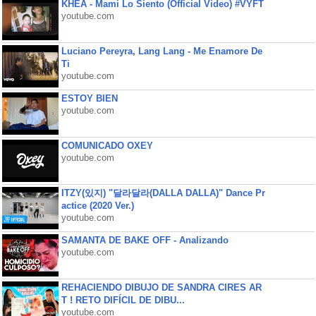
KHEA - Mami Lo Siento (Official Video) #VYFT
youtube.com
Luciano Pereyra, Lang Lang - Me Enamore De
Ti
youtube.com
ESTOY BIEN
youtube.com
COMUNICADO OXEY
youtube.com
ITZY(있지) "달라달라(DALLA DALLA)" Dance Pr
actice (2020 Ver.)
youtube.com
SAMANTA DE BAKE OFF - Analizando
youtube.com
REHACIENDO DIBUJO DE SANDRA CIRES AR
T ! RETO DIFÍCIL DE DIBU...
youtube.com