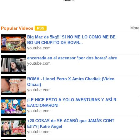
Popular Videos
More
Big Mac de 5kg!!! SI NO ME LO COMO ME BE
BO UN CHUPITO DE BOVR...
youtube.com
encerrada en el ascensor *por dos horas* ahre
youtube.com
ROMA - Lionel Ferro X Amira Chediak (Video
Oficial)
youtube.com
¡LE HICE ESTO A YOLO AVENTURAS Y ASÍ R
EACCIONARON!
youtube.com
+20 COSAS de SE ACABÓ que JAMÁS CONT
É!!??| Katie Angel
youtube.com