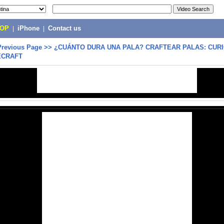
POP
|
iPhone
|
Contact us
Previous Page
>>
¿CUÁNTO DURA UNA PALA? CRAFTEAR PALAS: CUR
ECRAFT