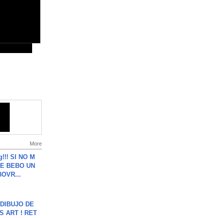
More
g!!! SI NO M
E BEBO UN
OVR...
DIBUJO DE
S ART ! RET