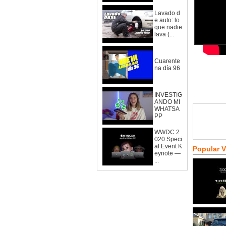
Lavado d
e auto: lo
que nadie
lava (...
Cuarente
na día 96
INVESTIG
ANDO MI
WHATSA
PP
WWDC 2
020 Speci
al Event K
Popular 
eynote —
...