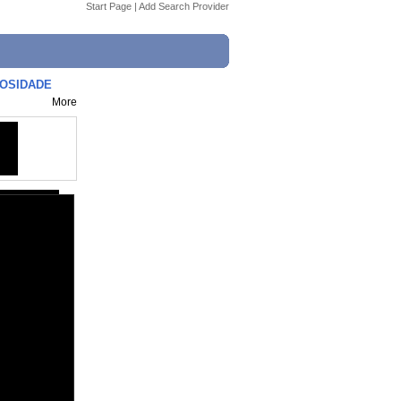
Start Page
|
Add Search Provider
IOSIDADE
More