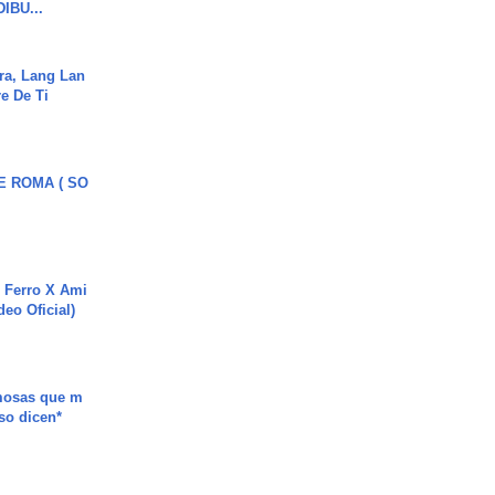
DIBU...
ra, Lang Lan
e De Ti
E ROMA ( SO
 Ferro X Ami
deo Oficial)
mosas que m
so dicen*