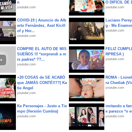
n
O DIFÍCIL DE 
youtube.com
youtube.com
COVID-19 | Anuncio de Alb
Luciano Perey
erto Fernández, Axel Kicill
g - Me Enamor
of y Hor...
youtube.com
youtube.com
COMPRE EL AUTO DE MIS
FELIZ CUMPL
SUEÑOS !!! *sorprendi a m
RPRESA )
is padres* ??...
youtube.com
youtube.com
+20 COSAS de SE ACABÓ
ROMA - Lionel
que JAMÁS CONTÉ!!??| Ka
ra Chediak (Vi
tie Angel
youtube.com
youtube.com
Ke Personajes - Justo a Tie
imitando a fa
mpo (Versión Cumbia)
e parezco *o e
youtube.com
youtube.com