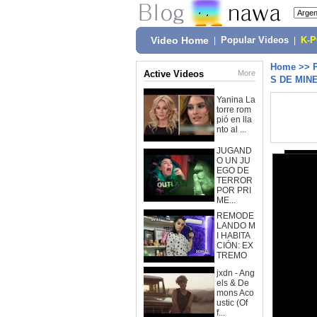
Video Home
|
Popular Videos
|
K-
Home
>>
Active Videos
More
S DE MIN
Yanina La
torre rom
pió en lla
nto al ...
JUGAND
O UN JU
EGO DE
TERROR
POR PRI
ME...
REMODE
LANDO M
I HABITA
CIÓN: EX
TREMO
jxdn - Ang
els & De
mons Aco
ustic (Of
f...