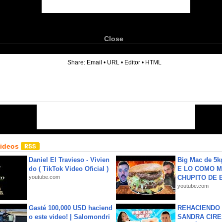
Close
6
Share:
Email
•
URL
•
Editor
•
HTML
Videos
Daniel El Travieso - Vivien
Big Mac de 5k
do ( TikTok Video Oficial )
E LO COMO M
youtube.com
CHUPITO DE B
youtube.com
Gasté 100,000 USD haciend
REHACIENDO 
o este video! | Salomondri
SANDRA CIRE