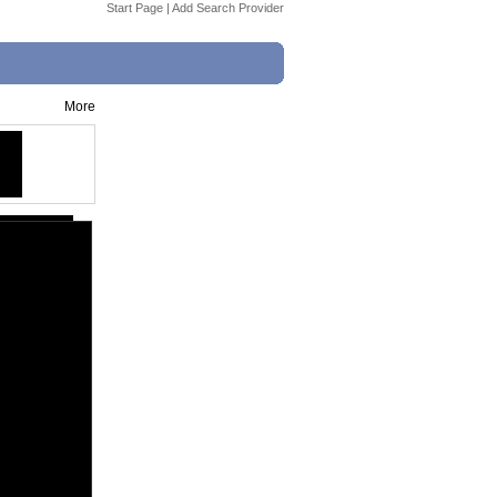
Start Page
|
Add Search Provider
More