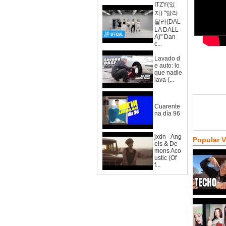
ITZY(있
지) "달라
달라(DAL
LA DALL
A)" Dan
c...
Lavado d
e auto: lo
que nadie
lava (...
Cuarente
na día 96
jxdn - Ang
Popular 
els & De
mons Aco
ustic (Of
f...