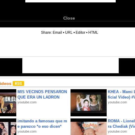
Close
6
Share:
Email
•
URL
•
Editor
•
HTML
Videos
MIS VECINOS PENSARON
KHEA - Mami L
QUE ERA UN LADRON
ficial Video) 
youtube.com
youtube.com
imitando a famosas que m
ROMA - Lionel
e parezco *o eso dicen*
ra Chediak (Vi
youtube.com
youtube.com