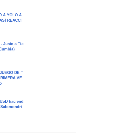
O A YOLO A
ASÍ REACCI
- Justo a Tie
 Cumbia)
JUEGO DE T
PRIMERA VE
o
 USD haciend
| Salomondri