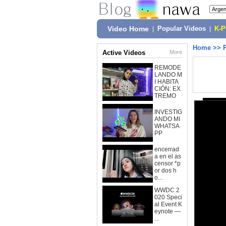
Video Home
|
Popular Videos
|
K-
Home
>>
Active Videos
More
REMODE
LANDO M
I HABITA
CIÓN: EX
TREMO
INVESTIG
ANDO MI
WHATSA
PP
encerrad
a en el as
censor *p
or dos h
o...
WWDC 2
020 Speci
al Event K
eynote —
...