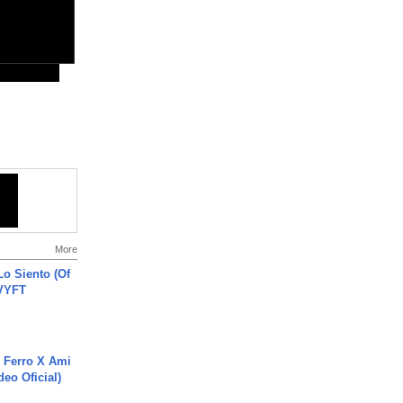
More
o Siento (Of
#VYFT
 Ferro X Ami
deo Oficial)