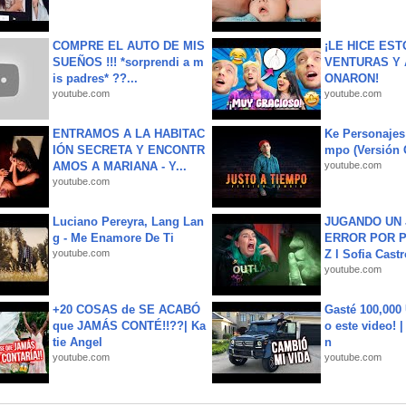
COMPRE EL AUTO DE MIS
¡LE HICE EST
SUEÑOS !!! *sorprendi a m
VENTURAS Y 
is padres* ??...
ONARON!
youtube.com
youtube.com
ENTRAMOS A LA HABITAC
Ke Personajes 
IÓN SECRETA Y ENCONTR
mpo (Versión
AMOS A MARIANA - Y...
youtube.com
youtube.com
Luciano Pereyra, Lang Lan
JUGANDO UN 
g - Me Enamore De Ti
ERROR POR 
youtube.com
Z l Sofia Castr
youtube.com
+20 COSAS de SE ACABÓ
Gasté 100,000
que JAMÁS CONTÉ!!??| Ka
o este video! 
tie Angel
n
youtube.com
youtube.com