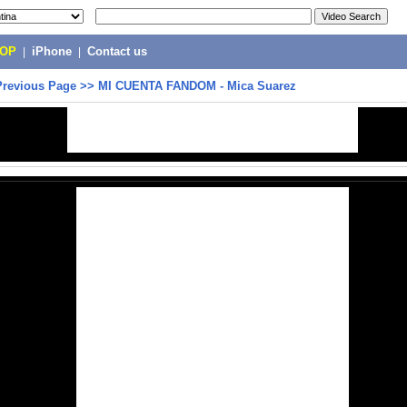
POP
|
iPhone
|
Contact us
Previous Page
>>
MI CUENTA FANDOM - Mica Suarez