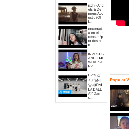
jxdn - Ang
els & De
mons Aco
ustic (Of
f...
encerrad
a en el as
censor *p
or dos h
o...
INVESTIG
ANDO MI
WHATSA
PP
ITZY(있
Popular 
지) "달라
달라(DAL
LA DALL
A)" Dan
c...