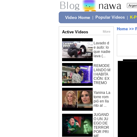
Video Home
|
Popular Videos
|
K-
Home
>>
Active Videos
More
Lavado d
e auto: lo
que nadie
lava (...
REMODE
LANDO M
I HABITA
CIÓN: EX
TREMO
Yanina La
torre rom
pió en lla
nto al ...
JUGAND
O UN JU
EGO DE
TERROR
POR PRI
ME...