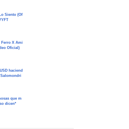
o Siento (Of
#VYFT
 Ferro X Ami
deo Oficial)
 USD haciend
| Salomondri
mosas que m
so dicen*