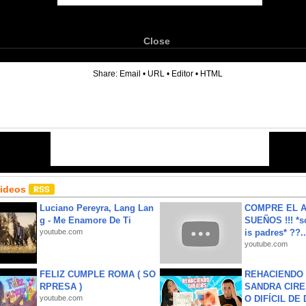
Close
6
Share:
Email
•
URL
•
Editor
•
HTML
Videos
Luciano Pereyra, Lang Lan
COMPRE EL A
g - Me Enamore De Ti
SUEÑOS !!! *s
youtube.com
is padres* ??..
youtube.com
FELIZ CUMPLE ROMA ( SO
REHACIENDO 
RPRESA )
SANDRA CIRE
youtube.com
O DIFÍCIL DE 