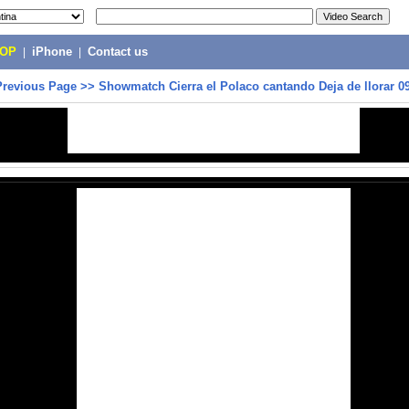
POP
|
iPhone
|
Contact us
Previous Page
>>
Showmatch Cierra el Polaco cantando Deja de llorar 0