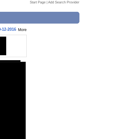
Start Page
|
Add Search Provider
9-12-2016
More