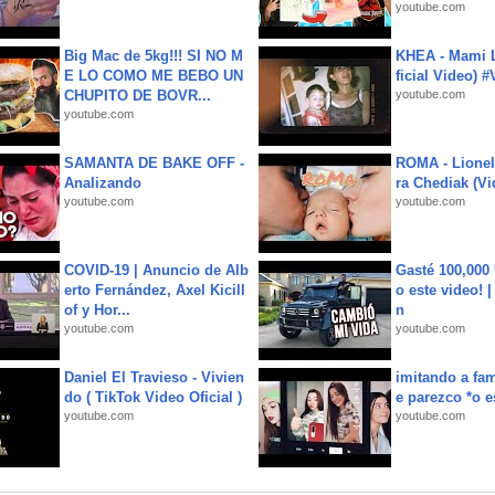
youtube.com
Big Mac de 5kg!!! SI NO M
KHEA - Mami L
E LO COMO ME BEBO UN
ficial Video) 
CHUPITO DE BOVR...
youtube.com
youtube.com
SAMANTA DE BAKE OFF -
ROMA - Lionel
Analizando
ra Chediak (Vi
youtube.com
youtube.com
COVID-19 | Anuncio de Alb
Gasté 100,000
erto Fernández, Axel Kicill
o este video! 
of y Hor...
n
youtube.com
youtube.com
Daniel El Travieso - Vivien
imitando a fa
do ( TikTok Video Oficial )
e parezco *o e
youtube.com
youtube.com