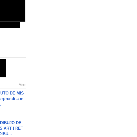
More
UTO DE MIS
orprendi a m
.
DIBUJO DE
S ART ! RET
DIBU...