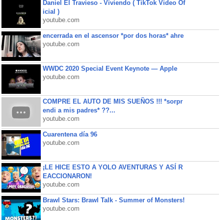
Daniel El Travieso - Viviendo ( TikTok Video Of
icial )
youtube.com
encerrada en el ascensor *por dos horas* ahre
youtube.com
WWDC 2020 Special Event Keynote — Apple
youtube.com
COMPRE EL AUTO DE MIS SUEÑOS !!! *sorpr
endi a mis padres* ??...
youtube.com
Cuarentena día 96
youtube.com
¡LE HICE ESTO A YOLO AVENTURAS Y ASÍ R
EACCIONARON!
youtube.com
Brawl Stars: Brawl Talk - Summer of Monsters!
youtube.com