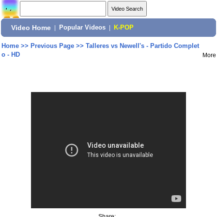
Video Home
|
Popular Videos
|
K-POP
Home
>>
Previous Page
>>
Talleres vs Newell's - Partido Complet
o - HD
More
Share: