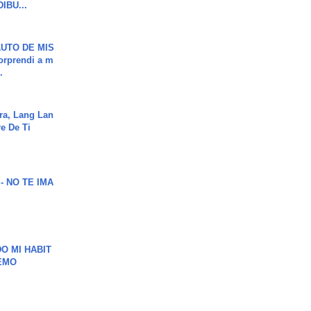
DIBU...
UTO DE MIS
orprendi a m
.
ra, Lang Lan
e De Ti
 - NO TE IMA
O MI HABIT
EMO