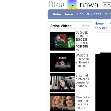
Video Home
|
Popular Videos
|
K-
Home
>>
Active Videos
More
na y exo
JUGAND
O UN JU
EGO DE
TERROR
POR PRI
ME...
WWDC 2
020 Speci
al Event K
eynote —
...
encerrad
a en el as
censor *p
or dos h
o...
Yanina La
torre rom
pió en lla
nto al ...