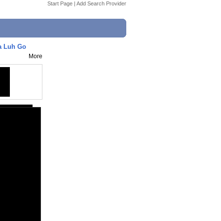
Start Page
|
Add Search Provider
a Luh Go
More