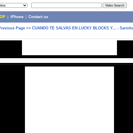
POP
|
iPhone
|
Contact us
Previous Page
>>
CUANDO TE SALVAS EN LUCKY BLOCKS Y... - Sarinh