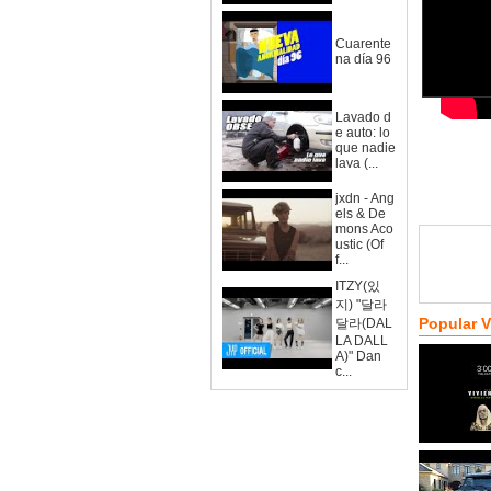
Cuarente
na día 96
Lavado d
e auto: lo
que nadie
lava (...
jxdn - Ang
els & De
mons Aco
ustic (Of
f...
ITZY(있
지) "달라
Popular 
달라(DAL
LA DALL
A)" Dan
c...