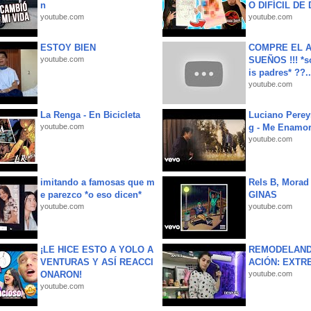
n
O DIFÍCIL DE 
youtube.com
youtube.com
ESTOY BIEN
COMPRE EL A
youtube.com
SUEÑOS !!! *s
is padres* ??..
youtube.com
La Renga - En Bicicleta
Luciano Perey
youtube.com
g - Me Enamor
youtube.com
imitando a famosas que m
Rels B, Morad
e parezco *o eso dicen*
GINAS
youtube.com
youtube.com
¡LE HICE ESTO A YOLO A
REMODELAND
VENTURAS Y ASÍ REACCI
ACIÓN: EXTR
ONARON!
youtube.com
youtube.com