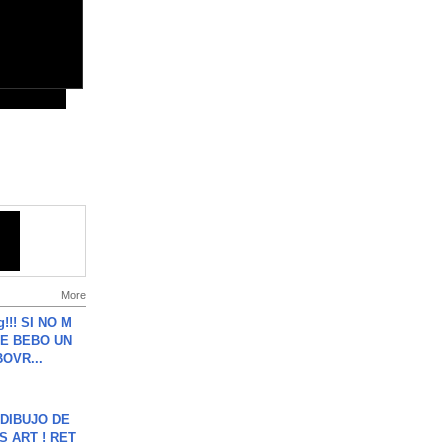
More
g!!! SI NO M
E BEBO UN
OVR...
DIBUJO DE
S ART ! RET