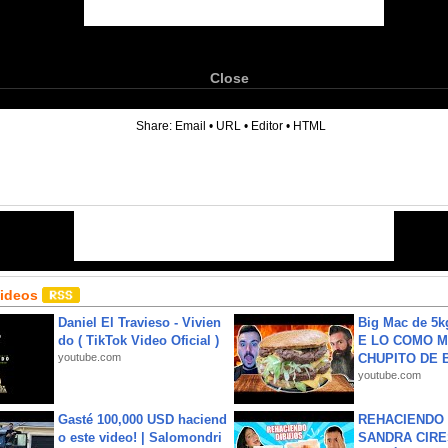
Close
6
Share:
Email
•
URL
•
Editor
•
HTML
Videos
Daniel El Travieso - Vivien
Big Mac de 5k
do ( TikTok Video Oficial )
E LO COMO M
youtube.com
CHUPITO DE B
youtube.com
Gasté 100,000 USD haciend
REHACIENDO 
o este video! | Salomondri
SANDRA CIRE