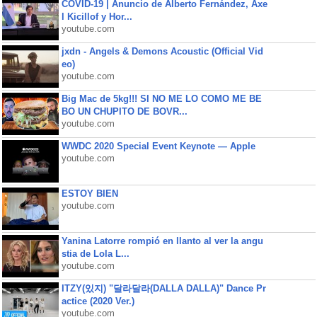
COVID-19 | Anuncio de Alberto Fernández, Axe
l Kicillof y Hor...
youtube.com
jxdn - Angels & Demons Acoustic (Official Vid
eo)
youtube.com
Big Mac de 5kg!!! SI NO ME LO COMO ME BE
BO UN CHUPITO DE BOVR...
youtube.com
WWDC 2020 Special Event Keynote — Apple
youtube.com
ESTOY BIEN
youtube.com
Yanina Latorre rompió en llanto al ver la angu
stia de Lola L...
youtube.com
ITZY(있지) "달라달라(DALLA DALLA)" Dance Pr
actice (2020 Ver.)
youtube.com