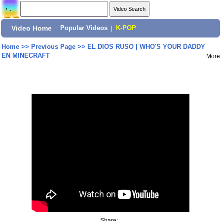
Video Home
|
Popular Videos
|
K-POP
Home
>>
Previous Page
>>
EL DIOS RUSO | WHO'S YOUR DADDY
EN MINECRAFT
More
Share: