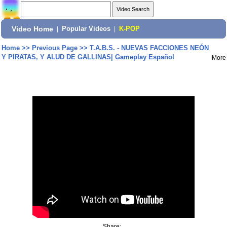
Video Home
|
Popular Videos
|
K-POP
Home
>>
Previous Page
>>
T.A.B.S. - NUEVAS FACCIONES NEÓN
Y PIRATAS, Y ALUD DE GALLINAS| Gameplay Español
More
Share: