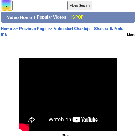
Video Home
|
Popular Videos
|
K-POP
Home
>>
Previous Page
>>
Videostar! Chantaje - Shakira ft. Malu
ma
More
Share: