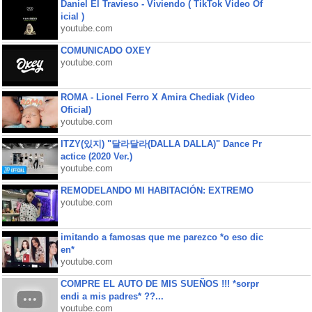
Daniel El Travieso - Viviendo ( TikTok Video Of
icial )
youtube.com
COMUNICADO OXEY
youtube.com
ROMA - Lionel Ferro X Amira Chediak (Video
Oficial)
youtube.com
ITZY(있지) "달라달라(DALLA DALLA)" Dance Pr
actice (2020 Ver.)
youtube.com
REMODELANDO MI HABITACIÓN: EXTREMO
youtube.com
imitando a famosas que me parezco *o eso dic
en*
youtube.com
COMPRE EL AUTO DE MIS SUEÑOS !!! *sorpr
endi a mis padres* ??...
youtube.com