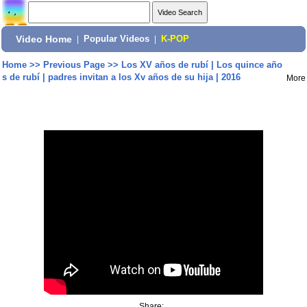
Video Home
|
Popular Videos
|
K-POP
Home
>>
Previous Page
>>
Los XV años de rubí | Los quince año
s de rubí | padres invitan a los Xv años de su hija | 2016
More
Share: