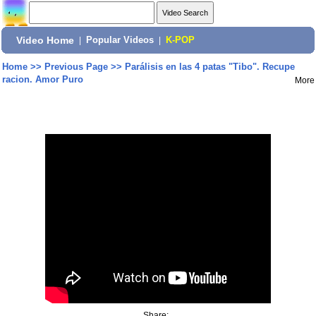
Video Home
|
Popular Videos
|
K-POP
Home
>>
Previous Page
>>
Parálisis en las 4 patas "Tibo". Recupe
racion. Amor Puro
More
Share: