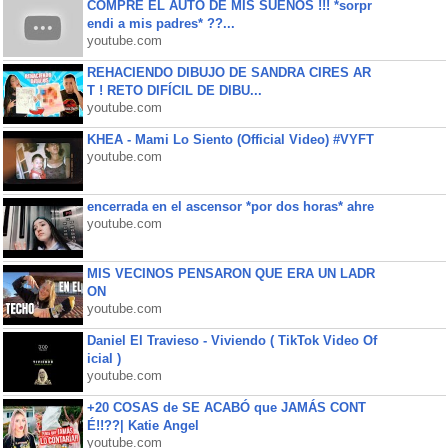
COMPRE EL AUTO DE MIS SUEÑOS !!! *sorpr
endi a mis padres* ??...
youtube.com
REHACIENDO DIBUJO DE SANDRA CIRES AR
T ! RETO DIFÍCIL DE DIBU...
youtube.com
KHEA - Mami Lo Siento (Official Video) #VYFT
youtube.com
encerrada en el ascensor *por dos horas* ahre
youtube.com
MIS VECINOS PENSARON QUE ERA UN LADR
ON
youtube.com
Daniel El Travieso - Viviendo ( TikTok Video Of
icial )
youtube.com
+20 COSAS de SE ACABÓ que JAMÁS CONT
É!!??| Katie Angel
youtube.com