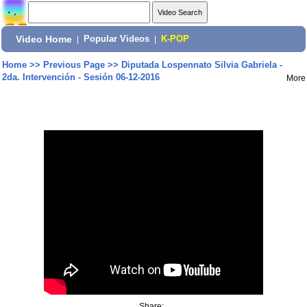
Video Home
|
Popular Videos
|
K-POP
Home
>>
Previous Page
>>
Diputada Lospennato Silvia Gabriela -
2da. Intervención - Sesión 06-12-2016
More
Share: