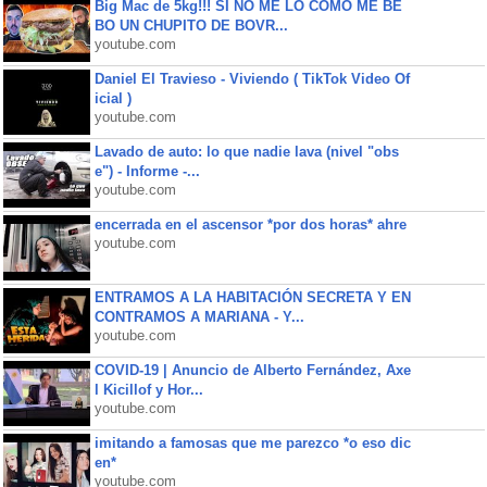
Big Mac de 5kg!!! SI NO ME LO COMO ME BE
BO UN CHUPITO DE BOVR...
youtube.com
Daniel El Travieso - Viviendo ( TikTok Video Of
icial )
youtube.com
Lavado de auto: lo que nadie lava (nivel "obs
e") - Informe -...
youtube.com
encerrada en el ascensor *por dos horas* ahre
youtube.com
ENTRAMOS A LA HABITACIÓN SECRETA Y EN
CONTRAMOS A MARIANA - Y...
youtube.com
COVID-19 | Anuncio de Alberto Fernández, Axe
l Kicillof y Hor...
youtube.com
imitando a famosas que me parezco *o eso dic
en*
youtube.com