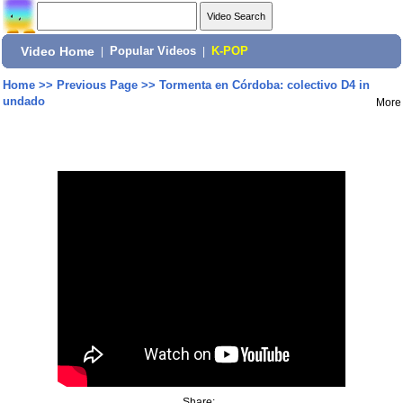
Video Home
|
Popular Videos
|
K-POP
Home
>>
Previous Page
>>
Tormenta en Córdoba: colectivo D4 in
undado
More
Share: