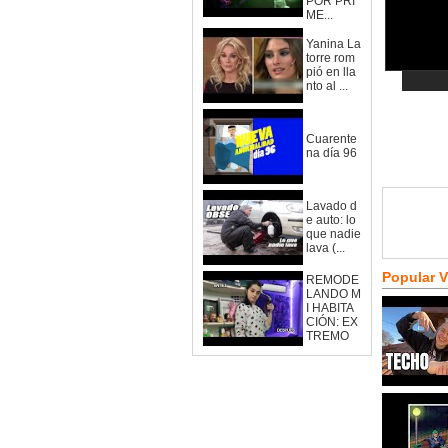
POR PRI
ME...
Yanina La
torre rom
pió en lla
nto al ...
Cuarente
na día 96
Lavado d
e auto: lo
que nadie
lava (...
Popular 
REMODE
LANDO M
I HABITA
CIÓN: EX
TREMO