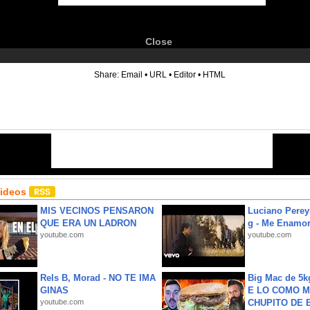
Close
6
Share:
Email
•
URL
•
Editor
•
HTML
Videos
MIS VECINOS PENSARON
Luciano Perey
QUE ERA UN LADRON
g - Me Enamor
youtube.com
youtube.com
Rels B, Morad - NO TE IMA
Big Mac de 5k
GINAS
E LO COMO M
youtube.com
CHUPITO DE B