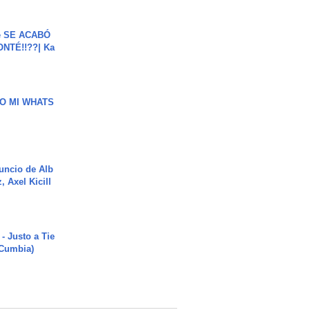
e SE ACABÓ
NTÉ!!??| Ka
O MI WHATS
uncio de Alb
, Axel Kicill
- Justo a Tie
 Cumbia)