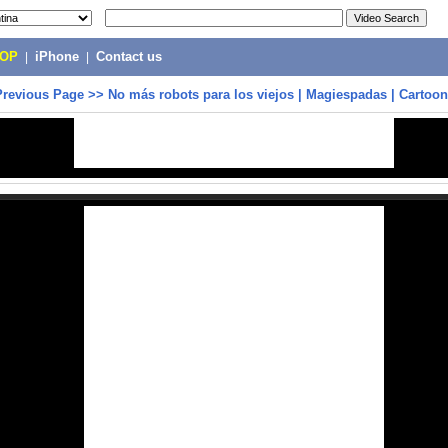
POP
|
iPhone
|
Contact us
Previous Page
>>
No más robots para los viejos | Magiespadas | Cartoo