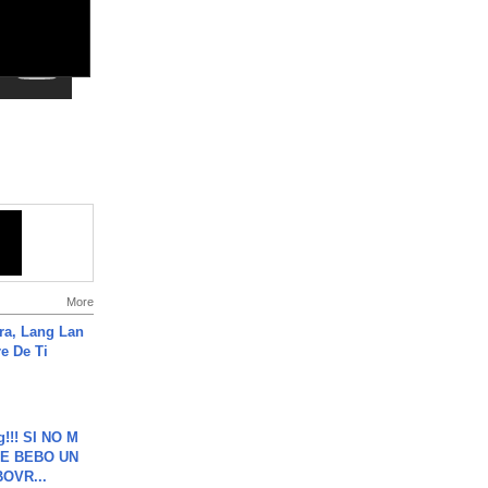
More
ra, Lang Lan
e De Ti
g!!! SI NO M
E BEBO UN
OVR...