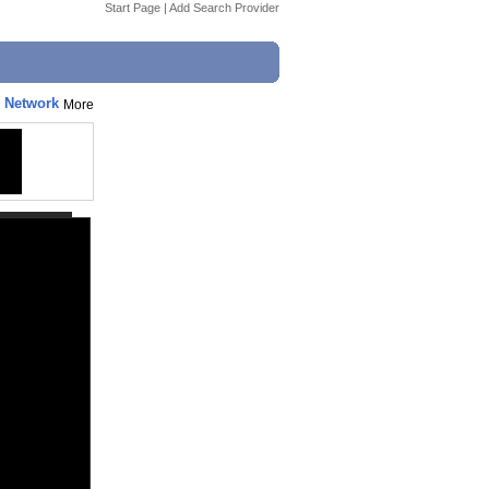
Start Page
|
Add Search Provider
n Network
More