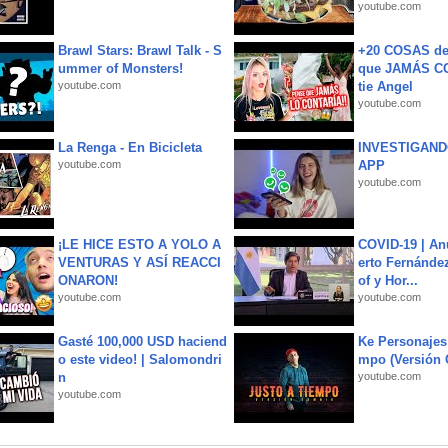
youtube.com
Brawl Stars: Brawl Talk - S
+20 COSAS d
ummer of Monsters!
que JAMÁS CO
youtube.com
tie Angel
youtube.com
La Renga - En Bicicleta
INVESTIGAND
youtube.com
APP
youtube.com
¡LE HICE ESTO A YOLO A
COVID-19 | An
VENTURAS Y ASÍ REACCI
erto Fernández
ONARON!
of y Hor...
youtube.com
youtube.com
Gasté 100,000 USD haciend
Ke Personajes 
o este video! | Salomondri
mpo (Versión
n
youtube.com
youtube.com