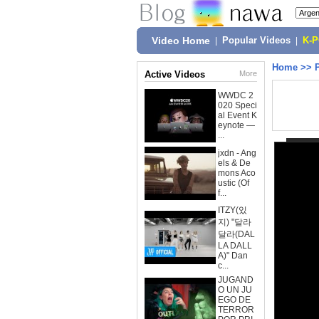
Video Home
|
Popular Videos
|
K-
Home
>>
Active Videos
More
WWDC 2
020 Speci
al Event K
eynote —
...
jxdn - Ang
els & De
mons Aco
ustic (Of
f...
ITZY(있
지) "달라
달라(DAL
LA DALL
A)" Dan
c...
JUGAND
O UN JU
EGO DE
TERROR