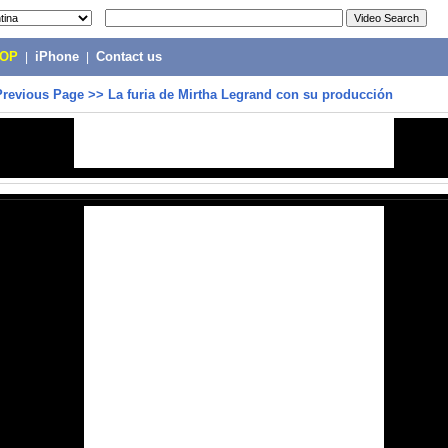
POP
|
iPhone
|
Contact us
Previous Page
>>
La furia de Mirtha Legrand con su producción