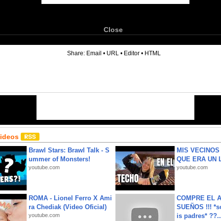
Close
6
Share:
Email
•
URL
•
Editor
•
HTML
Videos
Brawl Stars: Brawl Talk - S
MIS VECINO
ummer of Monsters!
QUE ERA UN 
youtube.com
youtube.com
ROMA - Lionel Ferro X Ami
COMPRE EL A
ra Chediak (Video Oficial)
SUEÑOS !!! *s
youtube.com
is padres* ??..