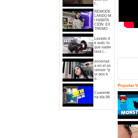
f...
REMODE
LANDO M
I HABITA
CIÓN: EX
TREMO
Lavado d
e auto: lo
que nadie
lava (...
encerrad
a en el as
censor *p
or dos h
o...
Popular 
Cuarente
na día 96