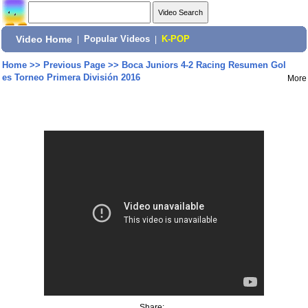
Video Home
|
Popular Videos
|
K-POP
Home
>>
Previous Page
>>
Boca Juniors 4-2 Racing Resumen Gol
es Torneo Primera División 2016
More
Share: