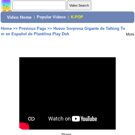
Video Home
|
Popular Videos
|
K-POP
Home
>>
Previous Page
>>
Huevo Sorpresa Gigante de Talking To
m en Español de Plastilina Play Doh
More
Share: