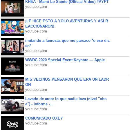
KHEA - Mami Lo Siento (Official Video) #VYFT
youtube.com
¡LE HICE ESTO A YOLO AVENTURAS Y ASÍ R
EACCIONARON!
youtube.com
imitando a famosas que me parezco *o eso dic
en*
youtube.com
WWDC 2020 Special Event Keynote — Apple
youtube.com
MIS VECINOS PENSARON QUE ERA UN LADR
ON
youtube.com
Lavado de auto: lo que nadie lava (nivel "obs
e") - Informe -...
youtube.com
COMUNICADO OXEY
youtube.com